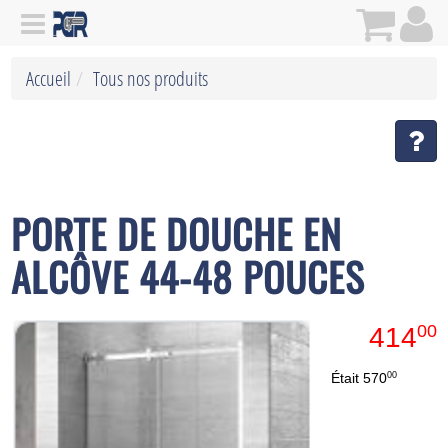
Accueil
Tous nos produits
PORTE DE DOUCHE EN
ALCÔVE 44-48 POUCES
00
414
00
Était
570