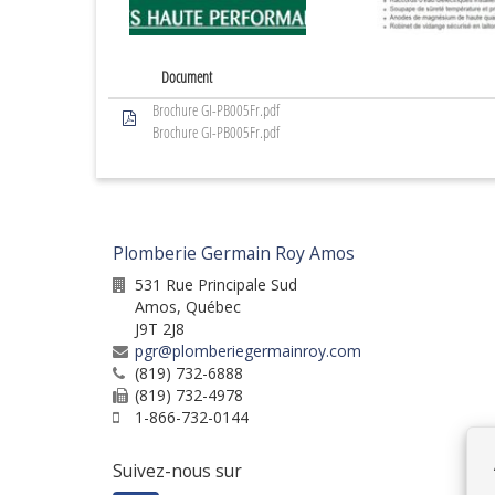
Document
Brochure GI-PB005Fr.pdf
Brochure GI-PB005Fr.pdf
Plomberie Germain Roy Amos
531 Rue Principale Sud
Amos
,
Québec
J9T 2J8
pgr@plomberiegermainroy.com
(819) 732-6888
(819) 732-4978
1-866-732-0144
Suivez-nous sur