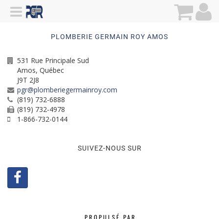
PLOMBERIE GERMAIN ROY AMOS
531 Rue Principale Sud
Amos
,
Québec
J9T 2J8
pgr@plomberiegermainroy.com
(819) 732-6888
(819) 732-4978
1-866-732-0144
SUIVEZ-NOUS SUR
PROPULSÉ PAR