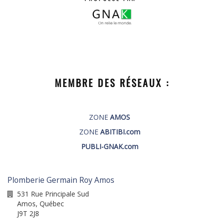
MEMBRE DES RÉSEAUX :
ZONE
AMOS
ZONE
ABITIBI.com
PUBLI-GNAK.com
Plomberie Germain Roy Amos
531 Rue Principale Sud
Amos
,
Québec
J9T 2J8