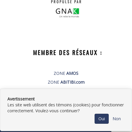
PROPULSÉ PAR
MEMBRE DES RÉSEAUX :
ZONE
AMOS
ZONE
ABITIBI.com
PUBLI-GNAK.com
Avertissement
Les site web utilisent des témoins (cookies) pour fonctionner
correctement. Voulez-vous continuer?
©
2026
Plomberie Germain Roy
•
Contactez-
Oui
Non
nous
•
Catégories
•
Plan du site
•
Politique de
confidentialité
• Propulsé par
GNAK.CA