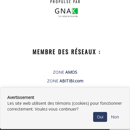
PROPULSÉ PAR
MEMBRE DES RÉSEAUX :
ZONE
AMOS
ZONE
ABITIBI.com
PUBLI-GNAK.com
Avertissement
Les site web utilisent des témoins (cookies) pour fonctionner
correctement. Voulez-vous continuer?
©
2026
Plomberie Germain Roy
•
Contactez-
Oui
Non
nous
•
Catégories
•
Plan du site
•
Politique de
confidentialité
• Propulsé par
GNAK.CA